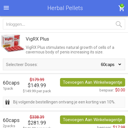
0
Herbal Pellets
VigRX Plus
VigRX Plus stimulates natural growth of cells of a
cavernous body of penis increasing its size.
Selecteer Doses:
$179.99
60caps
Toevoegen Aan Winkelwagentje
$149.99
1pack
$0.00
bespaar:
$149.99 per pack
Bij volgende bestellingen ontvang je een korting van 10%.
$338.39
60caps
Toevoegen Aan Winkelwagentje
$281.99
2packs
$17.98
bespaar: