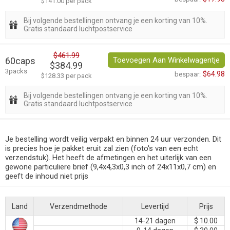
$141.00 per pack
Bij volgende bestellingen ontvang je een korting van 10%.
Gratis standaard luchtpostservice
$461.99
60caps
Toevoegen Aan Winkelwagentje
$384.99
3packs
$64.98
bespaar:
$128.33 per pack
Bij volgende bestellingen ontvang je een korting van 10%.
Gratis standaard luchtpostservice
Je bestelling wordt veilig verpakt en binnen 24 uur verzonden. Dit
is precies hoe je pakket eruit zal zien (foto's van een echt
verzendstuk). Het heeft de afmetingen en het uiterlijk van een
gewone particuliere brief (9,4x4,3x0,3 inch of 24x11x0,7 cm) en
geeft de inhoud niet prijs
Land
Verzendmethode
Levertijd
Prijs
14-21 dagen
$ 10.00