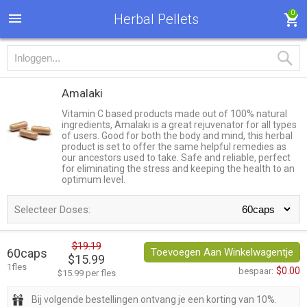
0
Herbal Pellets
Amalaki
Vitamin C based products made out of 100% natural
ingredients, Amalaki is a great rejuvenator for all types
of users. Good for both the body and mind, this herbal
product is set to offer the same helpful remedies as
our ancestors used to take. Safe and reliable, perfect
for eliminating the stress and keeping the health to an
optimum level.
Selecteer Doses:
$19.19
60caps
Toevoegen Aan Winkelwagentje
$15.99
1fles
$0.00
bespaar:
$15.99 per fles
Bij volgende bestellingen ontvang je een korting van 10%.