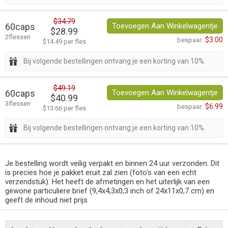
$34.79
60caps
Toevoegen Aan Winkelwagentje
$28.99
2flessen
$3.00
bespaar:
$14.49 per fles
Bij volgende bestellingen ontvang je een korting van 10%.
$49.19
60caps
Toevoegen Aan Winkelwagentje
$40.99
3flessen
$6.99
bespaar:
$13.66 per fles
Bij volgende bestellingen ontvang je een korting van 10%.
Je bestelling wordt veilig verpakt en binnen 24 uur verzonden. Dit
is precies hoe je pakket eruit zal zien (foto's van een echt
verzendstuk). Het heeft de afmetingen en het uiterlijk van een
gewone particuliere brief (9,4x4,3x0,3 inch of 24x11x0,7 cm) en
geeft de inhoud niet prijs