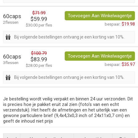
$71.99
60caps
Toevoegen Aan Winkelwagentje
$59.99
2flessen
$19.98
bespaar:
$30.00 per fles
Bij volgende bestellingen ontvang je een korting van 10%.
$100.79
60caps
Toevoegen Aan Winkelwagentje
$83.99
3flessen
$35.97
bespaar:
$28.00 per fles
Bij volgende bestellingen ontvang je een korting van 10%.
Je bestelling wordt veilig verpakt en binnen 24 uur verzonden. Dit
is precies hoe je pakket eruit zal zien (foto's van een echt
verzendstuk). Het heeft de afmetingen en het uiterlijk van een
gewone particuliere brief (9,4x4,3x0,3 inch of 24x11x0,7 cm) en
geeft de inhoud niet prijs