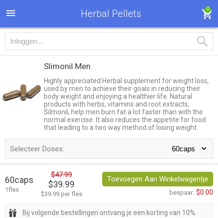
0
Herbal Pellets
Slimonil Men
Highly appreciated Herbal supplement for weight loss,
used by men to achieve their goals in reducing their
body weight and enjoying a healthier life. Natural
products with herbs, vitamins and root extracts,
Silmonil, help men burn fat a lot faster than with the
normal exercise. It also reduces the appetite for food
that leading to a two way method of losing weight.
Selecteer Doses:
$47.99
60caps
Toevoegen Aan Winkelwagentje
$39.99
1fles
$0.00
bespaar:
$39.99 per fles
Bij volgende bestellingen ontvang je een korting van 10%.